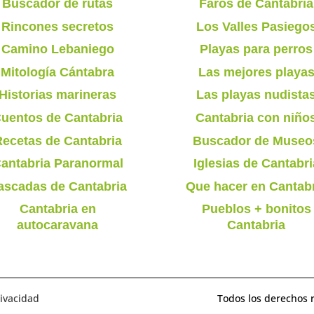
Buscador de rutas
Faros de Cantabria
Rincones secretos
Los Valles Pasiego
Camino Lebaniego
Playas para perros
Mitología Cántabra
Las mejores playa
Historias marineras
Las playas nudista
uentos de Cantabria
Cantabria con niño
ecetas de Cantabria
Buscador de Museo
antabria Paranormal
Iglesias de Cantabri
ascadas de Cantabria
Que hacer en Cantab
Cantabria en
Pueblos + bonitos
autocaravana
Cantabria
rivacidad
Todos los derechos 