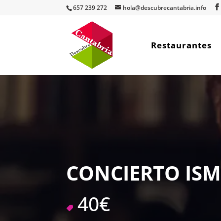
657 239 272
hola@descubrecantabria.info
Restaurantes
CONCIERTO IS
40€