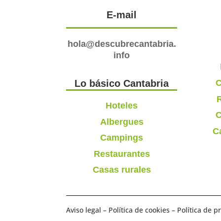
E-mail
hola@descubrecantabria.
info
C
Lo básico Cantabria
R
Hoteles
C
Albergues
C
Campings
Restaurantes
Casas rurales
Aviso legal
–
Política de cookies
–
Política de p