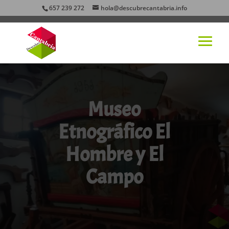
657 239 272
hola@descubrecantabria.info
Museo
Etnográfico El
Hombre y El
Campo