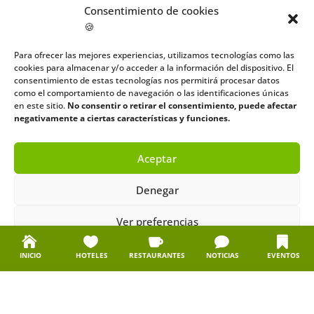
Consentimiento de cookies
🍪
Para ofrecer las mejores experiencias, utilizamos tecnologías como las
cookies para almacenar y/o acceder a la información del dispositivo. El
consentimiento de estas tecnologías nos permitirá procesar datos
como el comportamiento de navegación o las identificaciones únicas
en este sitio.
No consentir o retirar el consentimiento, puede afectar
negativamente a ciertas características y funciones.
Aceptar
Denegar
Biblioteca Menéndez
Ver preferencias
Política de cookies
Política de privacidad
Aviso legal
INICIO
HOTELES
RESTAURANTES
NOTICIAS
EVENTOS