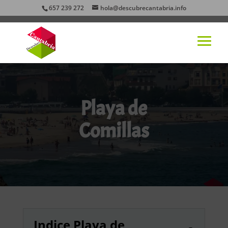
657 239 272
hola@descubrecantabria.info
Playa de
Comillas
Indice Playa de