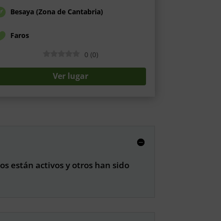
Besaya (Zona de Cantabria)
Faros
0
(
0
)
Ver lugar
os están activos y otros han sido