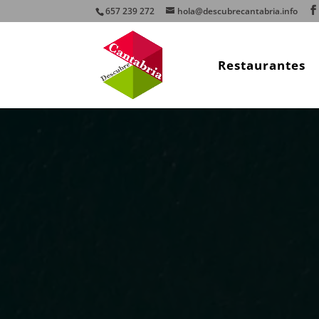
657 239 272
hola@descubrecantabria.info
Restaurantes