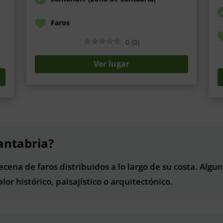
Faros
0
(
0
)
Ver lugar
antabria?
ena de faros distribuidos a lo largo de su costa. Algun
or histórico, paisajístico o arquitectónico.