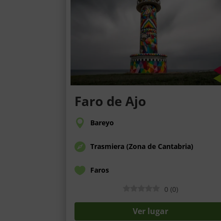
Faro de Ajo
Bareyo
Trasmiera (Zona de Cantabria)
Faros
0
(
0
)
Ver lugar