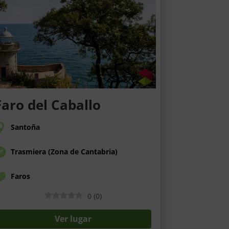
Faro del Caballo
Santoña
Trasmiera (Zona de Cantabria)
Faros
0
(
0
)
Ver lugar