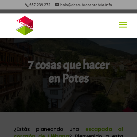
657 239 272
hola@descubrecantabria.info
7 cosas que hacer
en Potes
¿Estás planeando una
escapada al
corazón de Liébana
? Bienvenido a esta