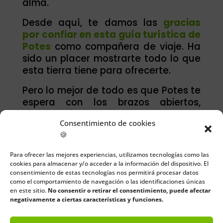
alma.
Desde aquí, te damos las
gracias
por confiar en esta guía turística de
Potes
como compañera de viaje. Ha
sido un placer mostrarte todo lo que
esta tierra tiene para ofrecerte.
Pero lo mejor de todo es que Potes te
espera con los brazos abiertos,
siempre listo para mostrarte algo
Consentimiento de cookies
nuevo
, para regalarte momentos
🍪
únicos y para recordarte por qué hay
lugares que se convierten en parte
Para ofrecer las mejores experiencias, utilizamos tecnologías como las
de uno mismo.
cookies para almacenar y/o acceder a la información del dispositivo. El
consentimiento de estas tecnologías nos permitirá procesar datos
Hasta pronto, viajero. Que tu camino
como el comportamiento de navegación o las identificaciones únicas
en este sitio.
No consentir o retirar el consentimiento, puede afectar
vuelva a cruzarse con las montañas
negativamente a ciertas características y funciones.
de Liébana y que sigas descubriendo,
una vez más,
todo lo que significa