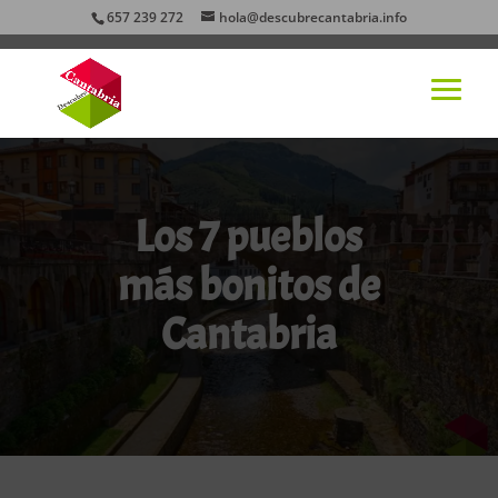
657 239 272
hola@descubrecantabria.info
Los 7 pueblos
más bonitos de
Cantabria