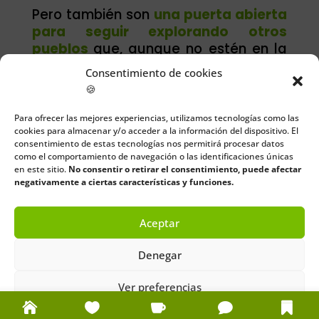
Pero también son
una puerta abierta
para seguir explorando otros
pueblos
que, aunque no estén en la
lista oficial, tienen un valor único y
Consentimiento de cookies
auténtico.
🍪
Recuerda: viajar por Cantabria es
un
Para ofrecer las mejores experiencias, utilizamos tecnologías como las
placer en cualquier época del año
, y
cookies para almacenar y/o acceder a la información del dispositivo. El
cada visita es diferente.
consentimiento de estas tecnologías nos permitirá procesar datos
como el comportamiento de navegación o las identificaciones únicas
en este sitio.
No consentir o retirar el consentimiento, puede afectar
La próxima vez que te preguntes
negativamente a ciertas características y funciones.
dónde ir en busca de belleza,
autenticidad y calma
, piensa en
Aceptar
estos pueblos.
Denegar
Ver preferencias
Política de cookies
Política de privacidad
Aviso legal