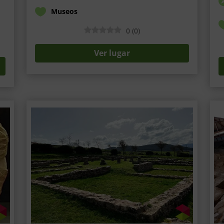
Museos
0
(
0
)
Ver lugar