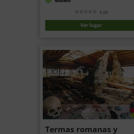
Museos
0
(
0
)
Ver lugar
Termas romanas y