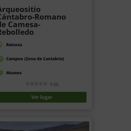
Arqueositio
Cántabro-Romano
de Camesa-
Rebolledo
Reinosa
Campoo (Zona de Cantabria)
Museos
0
(
0
)
Ver lugar