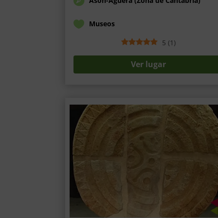
Ason-Agüera (Zona de Cantabria)
Museos
5
(
1
)
Ver lugar