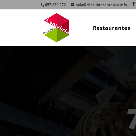
657 239 272
hola@descubrecantabria.info
Restaurantes