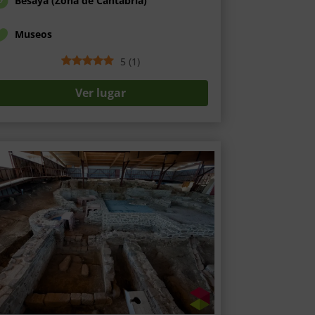
Besaya (Zona de Cantabria)
Museos
5
(
1
)
Ver lugar