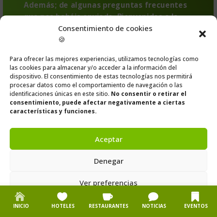
que nos habéis enviado. Bienvenidos a la
guía de Cantabria.
Consentimiento de cookies
🍪
Para ofrecer las mejores experiencias, utilizamos tecnologías como
las cookies para almacenar y/o acceder a la información del
dispositivo. El consentimiento de estas tecnologías nos permitirá
procesar datos como el comportamiento de navegación o las
identificaciones únicas en este sitio.
No consentir o retirar el
consentimiento, puede afectar negativamente a ciertas
características y funciones.
Aceptar
Denegar
Ver preferencias
Política de cookies
Política de privacidad
Aviso legal
INICIO
HOTELES
RESTAURANTES
NOTICIAS
EVENTOS