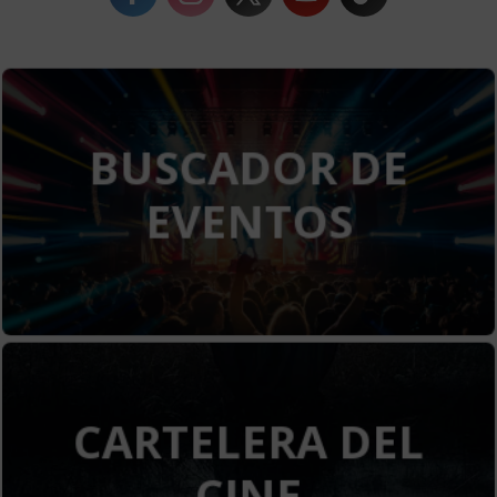
BUSCADOR DE
EVENTOS
Ver eventos
CARTELERA DEL
CINE
Ver cartelera