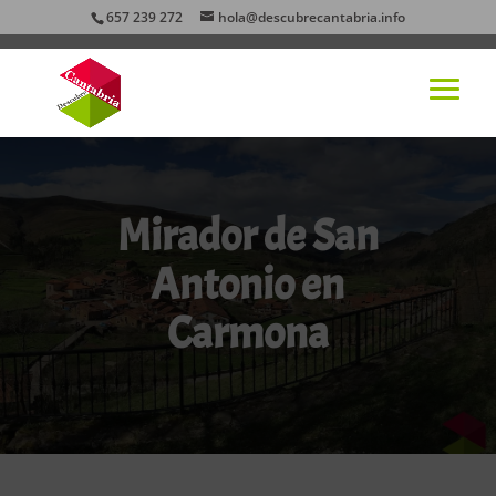
657 239 272
hola@descubrecantabria.info
Mirador de San
Antonio en
Carmona