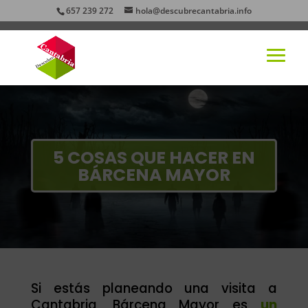
657 239 272
hola@descubrecantabria.info
5 COSAS QUE HACER EN
BÁRCENA MAYOR
Si estás planeando una visita a
Cantabria, Bárcena Mayor es
un