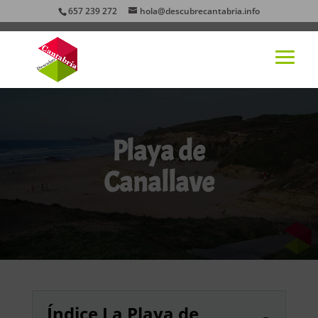
657 239 272
hola@descubrecantabria.info
Playa de
Canallave
Índice La Playa de