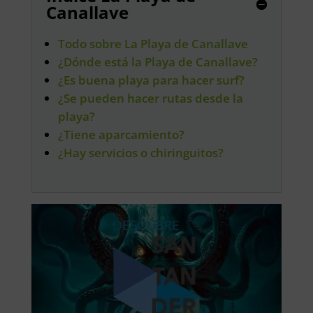
Canallave
Todo sobre La Playa de Canallave
¿Dónde está la Playa de Canallave?
¿Es buena playa para hacer surf?
¿Se pueden hacer rutas desde la
playa?
¿Tiene aparcamiento?
¿Hay servicios o chiringuitos?