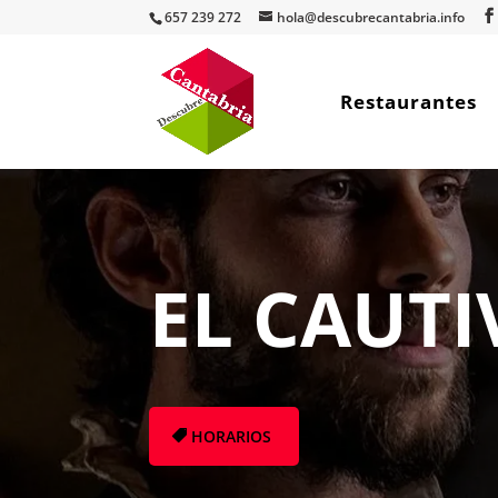
657 239 272
hola@descubrecantabria.info
Restaurantes
EL CAUTI
HORARIOS