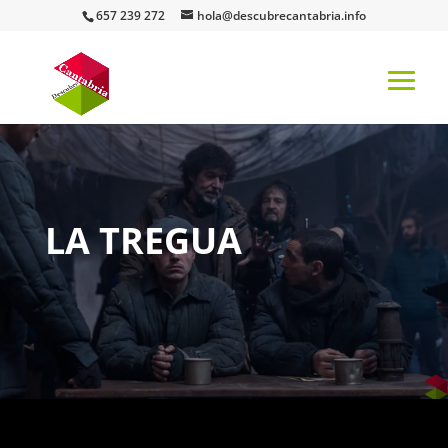
657 239 272
hola@descubrecantabria.info
LA TREGUA