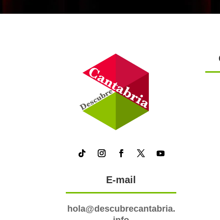
E-mail
hola@descubrecantabria.
info