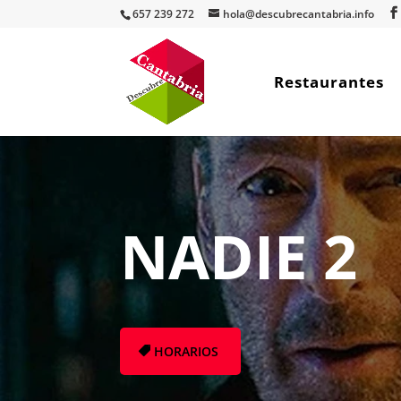
657 239 272
hola@descubrecantabria.info
Restaurantes
NADIE 2
HORARIOS