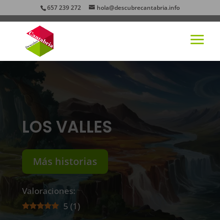
657 239 272
hola@descubrecantabria.info
LOS VALLES
Más historias
Valoraciones:
5
(
1
)