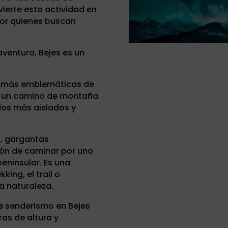
ierte esta actividad en
or quienes buscan
.
aventura, Bejes es un
s más emblemáticas de
o, un camino de montaña
los más aislados y
s, gargantas
ión de caminar por uno
peninsular. Es una
king, el trail o
a naturaleza.
e senderismo en Bejes
as de altura y