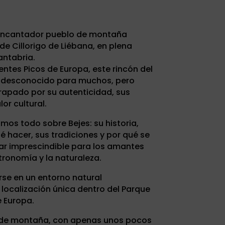
 encantador pueblo de montaña
de Cillorigo de Liébana, en plena
ntabria.
tes Picos de Europa, este rincón del
n desconocido para muchos, pero
trapado por su autenticidad, sus
or cultural.
mos todo sobre Bejes: su historia,
é hacer, sus tradiciones y por qué se
ar imprescindible para los amantes
stronomía y la naturaleza.
rse en un entorno natural
localización única dentro del Parque
e Europa.
o de montaña, con apenas unos pocos