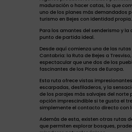
maduración o hacer catas, lo que conv
uno de los planes más demandados p
turismo en Bejes con identidad propia
Para los amantes del senderismo y la 
punto de partida ideal.
Desde aquí comienza una de las ruta
Cantabria: la Ruta de Bejes a Tresvis
espectacular que une dos de los pueb
fascinantes de los Picos de Europa.
Esta ruta ofrece vistas impresionante
escarpadas, desfiladeros, y la sensac
de los parajes más salvajes del norte 
opción imprescindible si te gusta el trek
simplemente el contacto directo con l
Además de esta, existen otras rutas d
que permiten explorar bosques, prader