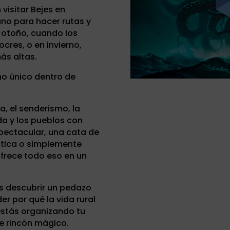
visitar Bejes en
ano para hacer rutas y
 otoño, cuando los
ocres, o en invierno,
ás altas.
no único dentro de
a, el senderismo, la
da y los pueblos con
pectacular, una cata de
tica o simplemente
 ofrece todo eso en un
 es descubrir un pedazo
er por qué la vida rural
 estás organizando tu
te rincón mágico.