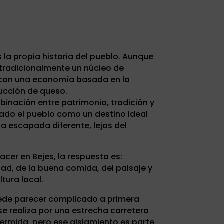
 la propia historia del pueblo. Aunque
 tradicionalmente un núcleo de
 con una economía basada en la
ucción de queso.
mbinación entre patrimonio, tradición y
ado el pueblo como un destino ideal
 escapada diferente, lejos del
acer en Bejes, la respuesta es:
idad, de la buena comida, del paisaje y
ltura local.
ede parecer complicado a primera
se realiza por una estrecha carretera
rmida, pero ese aislamiento es parte