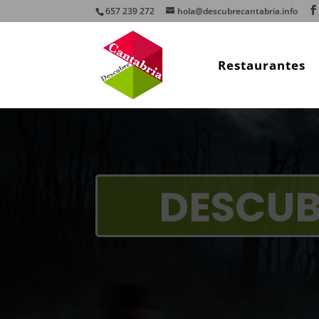
657 239 272
hola@descubrecantabria.info
Restaurantes
DESCUB