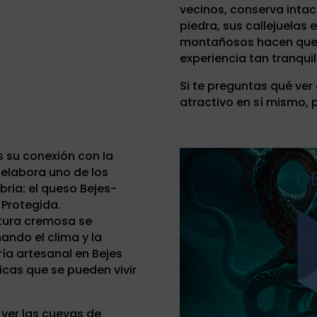
vecinos, conserva intac
piedra, sus callejuelas
montañosos hacen que e
experiencia tan tranqui
Si te preguntas qué ver 
atractivo en sí mismo,
s su conexión con la
e elabora uno de los
ia: el queso Bejes-
 Protegida.
xtura cremosa se
ndo el clima y la
ría artesanal en Bejes
icas que se pueden vivir
ver las cuevas de