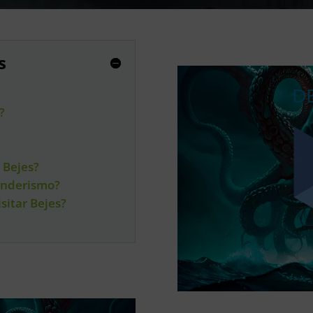
s
?
 Bejes?
senderismo?
sitar Bejes?