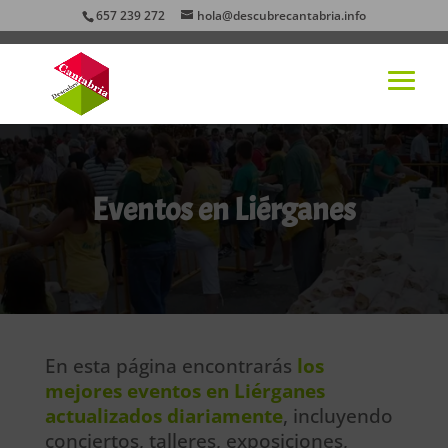
657 239 272
hola@descubrecantabria.info
Eventos en Liérganes
En esta página encontrarás
los
mejores eventos en Liérganes
actualizados diariamente
, incluyendo
conciertos, talleres, exposiciones,