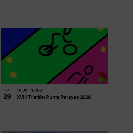
de
Evento
16:00
-
17:00
AGO
29
XVIII Triatlón Punta Parayas 2026