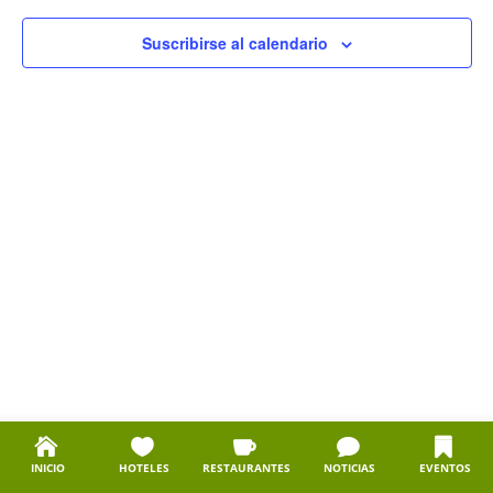
events
vistas
in
de
Suscribirse al calendario
Photo
Evento
View
INICIO
HOTELES
RESTAURANTES
NOTICIAS
EVENTOS