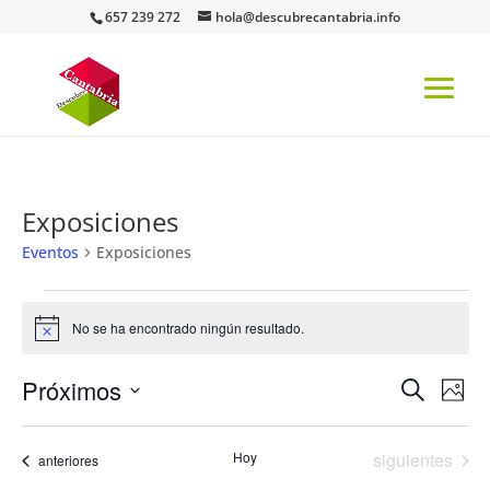
657 239 272
hola@descubrecantabria.info
Exposiciones
Eventos
Exposiciones
Eventos
No se ha encontrado ningún resultado.
Aviso
Navega
Na
Próximos
Buscar
Foto
de
de
Seleccionar
vis
List
búsqu
fecha.
de
Eventos
of
Hoy
siguientes
Eventos
anteriores
y
Eve