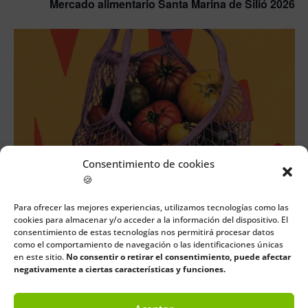
Mercado alimentario Santa Marina de Silió 2026
Consentimiento de cookies
🍪
AGO
10€
22
11:00
-
17:00
Para ofrecer las mejores experiencias, utilizamos tecnologías como las
Feria Nacional del Tomate Antiguo Polanco
cookies para almacenar y/o acceder a la información del dispositivo. El
consentimiento de estas tecnologías nos permitirá procesar datos
2026
como el comportamiento de navegación o las identificaciones únicas
en este sitio.
No consentir o retirar el consentimiento, puede afectar
negativamente a ciertas características y funciones.
Eventos
Hoy
siguientes
Eventos
anteriores