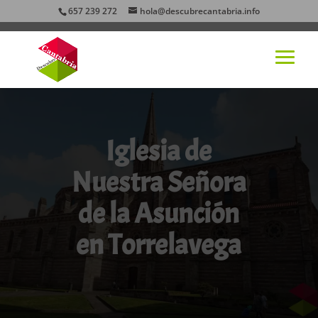
657 239 272
hola@descubrecantabria.info
Iglesia de
Nuestra Señora
de la Asunción
en Torrelavega