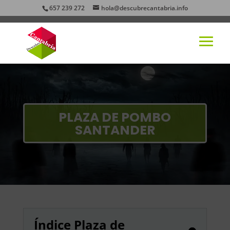
657 239 272
hola@descubrecantabria.info
PLAZA DE POMBO
SANTANDER
Índice Plaza de