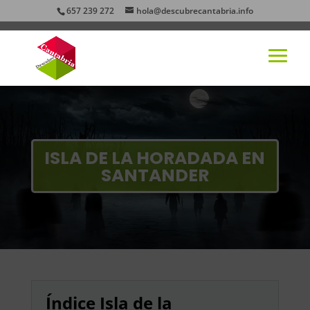
657 239 272
hola@descubrecantabria.info
ISLA DE LA HORADADA EN
SANTANDER
Índice Isla de la