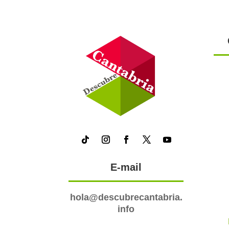
E-mail
hola@descubrecantabria.
info