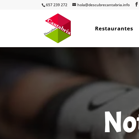
657 239 272
hola@descubrecantabria.info
Restaurantes
Not