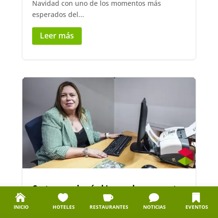
Navidad con uno de los momentos más
esperados del...
Leer más
Cartes aprobará el jueves la propuesta
del PRC para bonificar el impuesto de
INICIO
HOTELES
RESTAURANTES
NOTICIAS
EVENTOS
circulación a los vehículos eléctricos