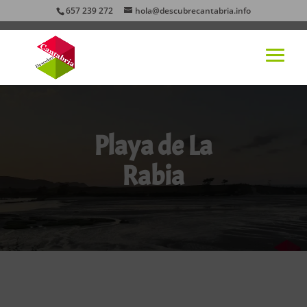
657 239 272
hola@descubrecantabria.info
Playa de La
Rabia