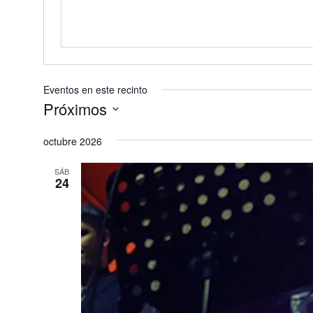
Eventos en este recinto
Próximos
Selecciona
octubre 2026
la
fecha.
SÁB
24