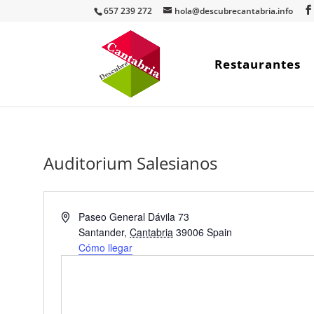
657 239 272
hola@descubrecantabria.info
Restaurantes
Auditorium Salesianos
Dirección
Paseo General Dávila 73
Santander
,
Cantabria
39006
Spain
Cómo llegar