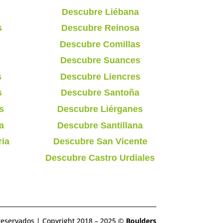
Descubre Liébana
s
Descubre Reinosa
Descubre Comillas
s
Descubre Suances
s
Descubre Liencres
s
Descubre Santoña
s
Descubre Liérganes
a
Descubre Santillana
ria
Descubre San Vicente
Descubre Castro Urdiales
reservados | Copyright 2018 – 2025 ©
Boulders