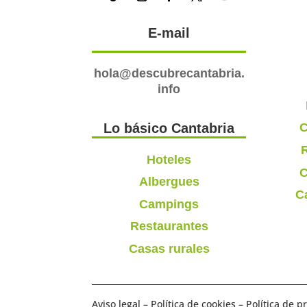
E-mail
hola@descubrecantabria.
info
C
Lo básico Cantabria
R
Hoteles
C
Albergues
C
Campings
Restaurantes
Casas rurales
Aviso legal
–
Política de cookies
–
Política de p