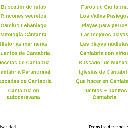
Buscador de rutas
Faros de Cantabria
Rincones secretos
Los Valles Pasiego
Camino Lebaniego
Playas para perros
Mitología Cántabra
Las mejores playa
Historias marineras
Las playas nudista
uentos de Cantabria
Cantabria con niño
ecetas de Cantabria
Buscador de Museo
antabria Paranormal
Iglesias de Cantabri
ascadas de Cantabria
Que hacer en Cantab
Cantabria en
Pueblos + bonitos
autocaravana
Cantabria
rivacidad
Todos los derechos 