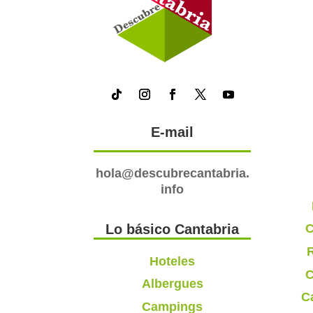
E-mail
hola@descubrecantabria.
info
C
Lo básico Cantabria
R
Hoteles
C
Albergues
C
Campings