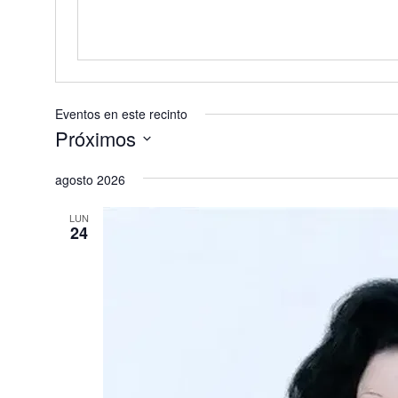
Eventos en este recinto
Próximos
Selecciona
agosto 2026
la
fecha.
LUN
24