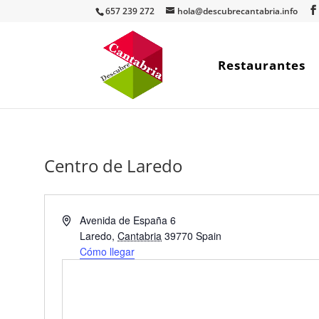
657 239 272
hola@descubrecantabria.info
Restaurantes
Centro de Laredo
Dirección
Avenida de España 6
Laredo
,
Cantabria
39770
Spain
Cómo llegar