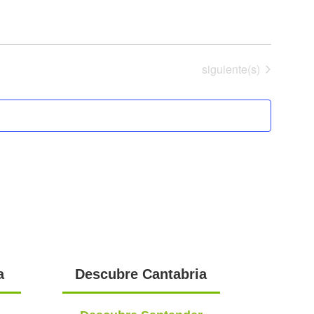
Eventos
siguiente(s)
a
Descubre Cantabria