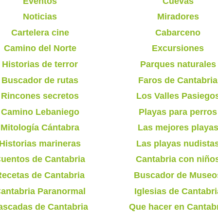
Eventos
Cuevas
Noticias
Miradores
Cartelera cine
Cabarceno
Camino del Norte
Excursiones
Historias de terror
Parques naturales
Buscador de rutas
Faros de Cantabria
Rincones secretos
Los Valles Pasiego
Camino Lebaniego
Playas para perros
Mitología Cántabra
Las mejores playa
Historias marineras
Las playas nudista
uentos de Cantabria
Cantabria con niño
ecetas de Cantabria
Buscador de Museo
antabria Paranormal
Iglesias de Cantabri
ascadas de Cantabria
Que hacer en Cantab