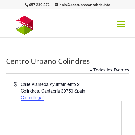
657 239 272
hola@descubrecantabria.info
Centro Urbano Colindres
« Todos los Eventos
Dirección
Calle Alameda Ayuntamiento 2
Colindres
,
Cantabria
39750
Spain
Cómo llegar