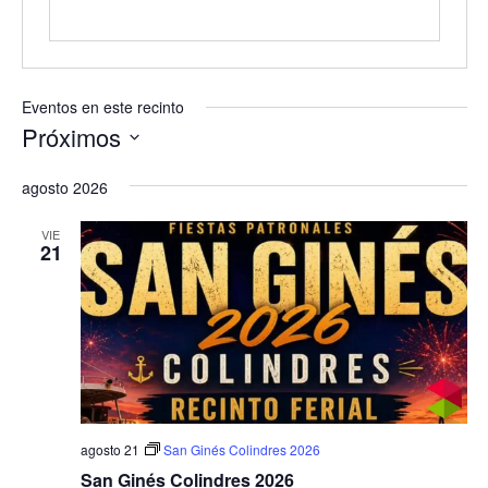
Eventos en este recinto
Próximos
Selecciona
agosto 2026
la
fecha.
VIE
21
agosto 21
San Ginés Colindres 2026
San Ginés Colindres 2026