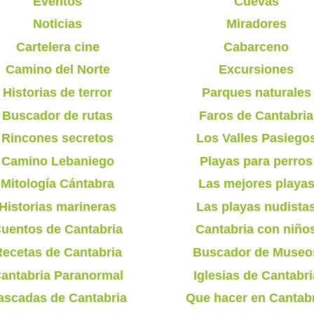
Eventos
Cuevas
Noticias
Miradores
Cartelera cine
Cabarceno
Camino del Norte
Excursiones
Historias de terror
Parques naturales
Buscador de rutas
Faros de Cantabria
Rincones secretos
Los Valles Pasiego
Camino Lebaniego
Playas para perros
Mitología Cántabra
Las mejores playa
Historias marineras
Las playas nudista
uentos de Cantabria
Cantabria con niño
ecetas de Cantabria
Buscador de Museo
antabria Paranormal
Iglesias de Cantabri
ascadas de Cantabria
Que hacer en Cantab