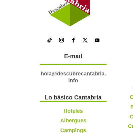
E-mail
hola@descubrecantabria.
info
C
Lo básico Cantabria
R
Hoteles
C
Albergues
C
Campings