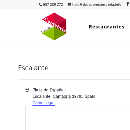
657 239 272
hola@descubrecantabria.info
Restaurantes
Escalante
Dirección
Plaza de España 1
Escalante
,
Cantabria
39795
Spain
Cómo llegar