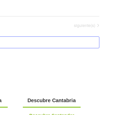
Eventos
siguiente(s)
a
Descubre Cantabria