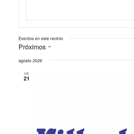
Eventos en este recinto
Próximos
Selecciona
agosto 2026
la
fecha.
VIE
21