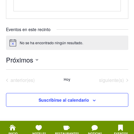
Eventos en este recinto
No se ha encontrado ningún resultado.
Aviso
Próximos
Selecciona
la
Eventos
Eventos
anterior(es)
Hoy
siguiente(s)
fecha.
Suscribirse al calendario
INICIO
HOTELES
RESTAURANTES
NOTICIAS
EVENTOS