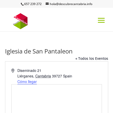
657 239 272
hola@descubrecantabria.info
Iglesia de San Pantaleon
« Todos los Eventos
Dirección
Diseminado 21
Liérganes
,
Cantabria
39727
Spain
Cómo llegar