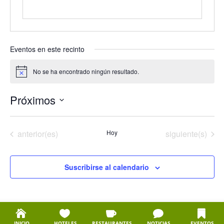
Eventos en este recinto
No se ha encontrado ningún resultado.
Aviso
Próximos
Selecciona
la
Eventos
Eventos
anterior(es)
Hoy
siguiente(s)
fecha.
Suscribirse al calendario
INICIO
HOTELES
RESTAURANTES
NOTICIAS
EVENTOS