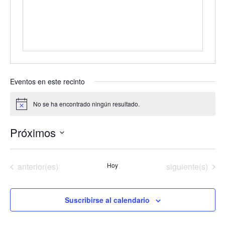
Eventos en este recinto
No se ha encontrado ningún resultado.
Aviso
Próximos
Selecciona
la
Eventos
Eventos
anterior(es)
Hoy
siguiente(s)
fecha.
Suscribirse al calendario