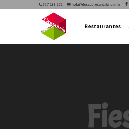
657 239 272
hola@descubrecantabria.info
Restaurantes
Fie