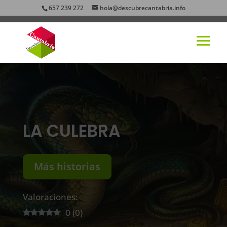
657 239 272
hola@descubrecantabria.info
LA CULEBRA
Más historias
Valoraciones:
0
(
0
)