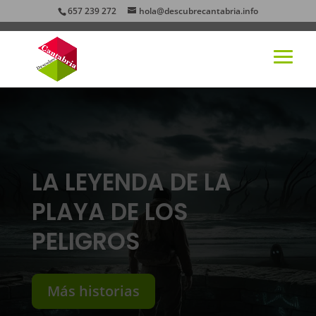
657 239 272
hola@descubrecantabria.info
LA LEYENDA DE LA
PLAYA DE LOS
PELIGROS
Más historias