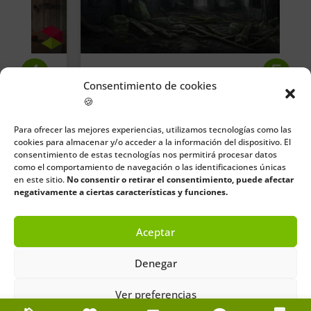
Consentimiento de cookies
🍪
La maldición del Monasterio
Para ofrecer las mejores experiencias, utilizamos tecnologías como las
de Montehano
cookies para almacenar y/o acceder a la información del dispositivo. El
consentimiento de estas tecnologías nos permitirá procesar datos
como el comportamiento de navegación o las identificaciones únicas
Capítulo 1: El descubrimiento La bruma
en este sitio.
No consentir o retirar el consentimiento, puede afectar
se arrastraba lentamente sobre los
negativamente a ciertas características y funciones.
verdes campos de...
Aceptar
Denegar
Ver preferencias