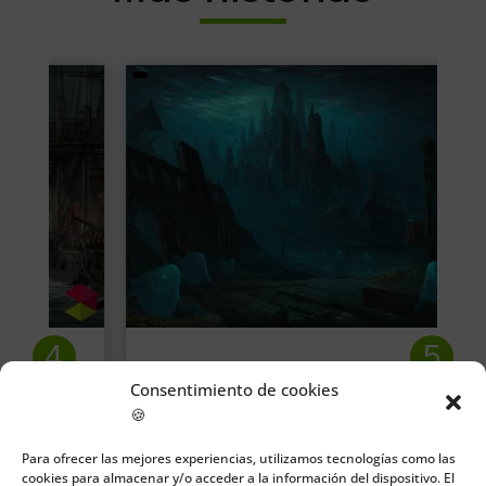
Consentimiento de cookies
🍪
La ciudad sumergida de
Oyambre
Para ofrecer las mejores experiencias, utilizamos tecnologías como las
cookies para almacenar y/o acceder a la información del dispositivo. El