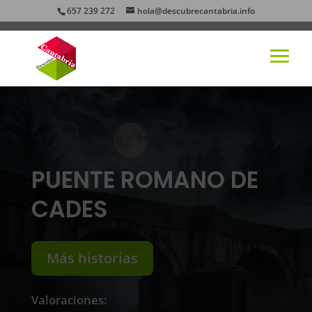
657 239 272
hola@descubrecantabria.info
PUENTE ROMANO DE
CADES
Más historias
Valoraciones: