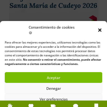
Consentimiento de cookies
Fiestas de Santa María de Cudeyo 2026
🍪
6 de agosto de 2026
Para ofrecer las mejores experiencias, utilizamos tecnologías como las
Casa Juventud Solares
cookies para almacenar y/o acceder a la información del dispositivo. El
Gratis
consentimiento de estas tecnologías nos permitirá procesar datos
como el comportamiento de navegación o las identificaciones únicas
en este sitio.
No consentir o retirar el consentimiento, puede afectar
Más información
negativamente a ciertas características y funciones.
Aceptar
Denegar
Ver preferencias