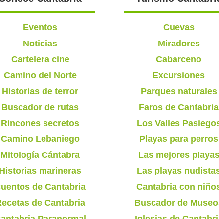
Eventos
Cuevas
Noticias
Miradores
Cartelera cine
Cabarceno
Camino del Norte
Excursiones
Historias de terror
Parques naturales
Buscador de rutas
Faros de Cantabria
Rincones secretos
Los Valles Pasiego
Camino Lebaniego
Playas para perros
Mitología Cántabra
Las mejores playa
Historias marineras
Las playas nudista
uentos de Cantabria
Cantabria con niño
ecetas de Cantabria
Buscador de Museo
antabria Paranormal
Iglesias de Cantabri