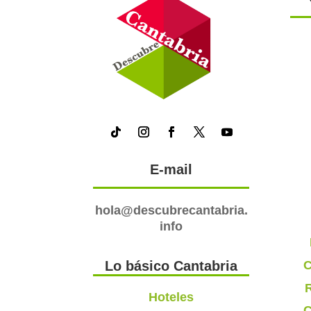
E-mail
hola@descubrecantabria.
info
C
Lo básico Cantabria
R
Hoteles
C