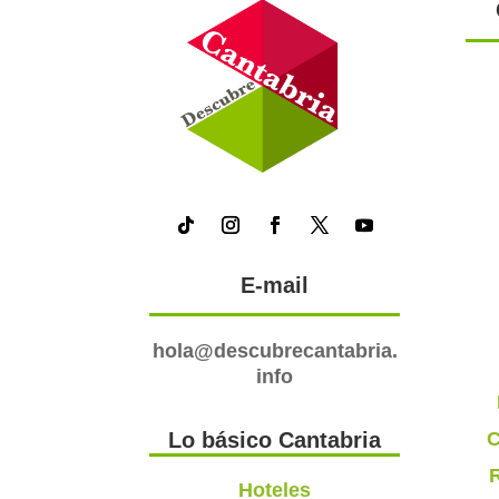
E-mail
hola@descubrecantabria.
info
C
Lo básico Cantabria
R
Hoteles