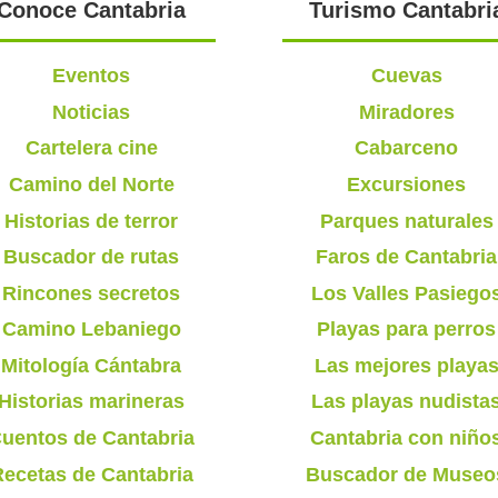
Conoce Cantabria
Turismo Cantabri
Eventos
Cuevas
Noticias
Miradores
Cartelera cine
Cabarceno
Camino del Norte
Excursiones
Historias de terror
Parques naturales
Buscador de rutas
Faros de Cantabria
Rincones secretos
Los Valles Pasiego
Camino Lebaniego
Playas para perros
Mitología Cántabra
Las mejores playa
Historias marineras
Las playas nudista
uentos de Cantabria
Cantabria con niño
ecetas de Cantabria
Buscador de Museo