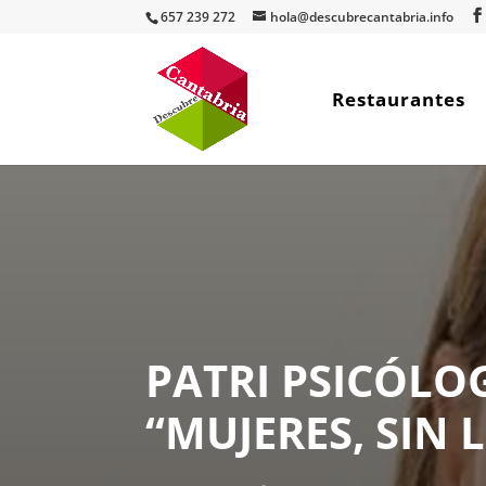
657 239 272
hola@descubrecantabria.info
Restaurantes
PATRI PSICÓL
“MUJERES, SIN 