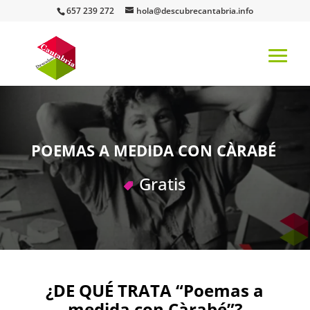
657 239 272
hola@descubrecantabria.info
POEMAS A MEDIDA CON CÀRABÉ
Gratis
¿DE QUÉ TRATA “Poemas a
medida con Càrabé”?