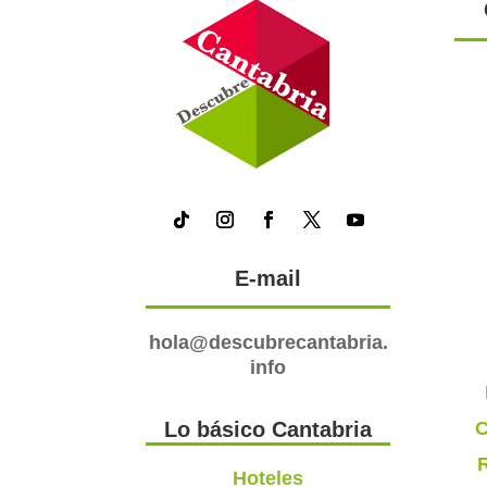
E-mail
hola@descubrecantabria.
info
C
Lo básico Cantabria
R
Hoteles