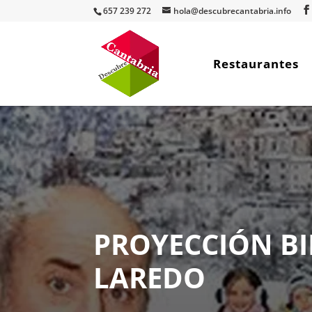
657 239 272
hola@descubrecantabria.info
Restaurantes
PROYECCIÓN B
LAREDO