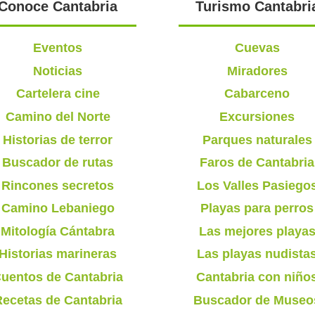
Conoce Cantabria
Turismo Cantabri
Eventos
Cuevas
Noticias
Miradores
Cartelera cine
Cabarceno
Camino del Norte
Excursiones
Historias de terror
Parques naturales
Buscador de rutas
Faros de Cantabria
Rincones secretos
Los Valles Pasiego
Camino Lebaniego
Playas para perros
Mitología Cántabra
Las mejores playa
Historias marineras
Las playas nudista
uentos de Cantabria
Cantabria con niño
ecetas de Cantabria
Buscador de Museo