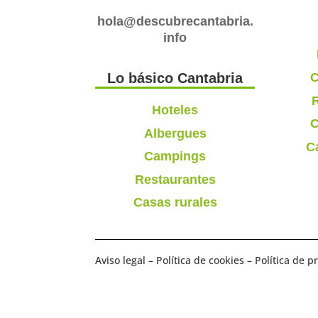
hola@descubrecantabria.
info
C
Lo básico Cantabria
R
Hoteles
C
Albergues
C
Campings
Restaurantes
Casas rurales
Aviso legal
–
Política de cookies
–
Política de p