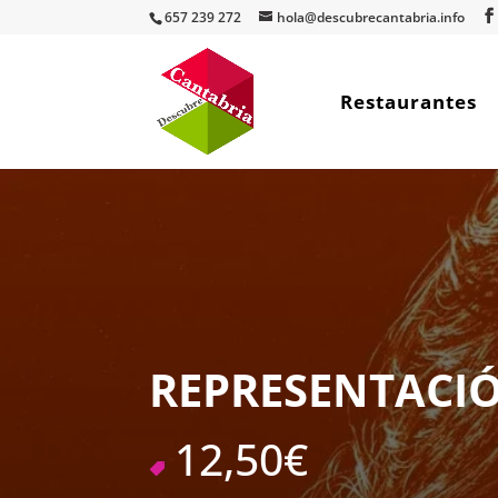
657 239 272
hola@descubrecantabria.info
Restaurantes
REPRESENTACI
12,50€