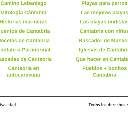
Camino Lebaniego
Playas para perros
Mitología Cántabra
Las mejores playa
Historias marineras
Las playas nudista
uentos de Cantabria
Cantabria con niño
ecetas de Cantabria
Buscador de Museo
antabria Paranormal
Iglesias de Cantabri
ascadas de Cantabria
Que hacer en Cantab
Cantabria en
Pueblos + bonitos
autocaravana
Cantabria
rivacidad
Todos los derechos 