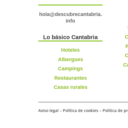
hola@descubrecantabria.
info
C
Lo básico Cantabria
R
Hoteles
C
Albergues
C
Campings
Restaurantes
Casas rurales
Aviso legal
–
Política de cookies
–
Política de p