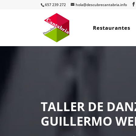
657 239 272
hola@descubrecantabria.info
Restaurantes
TALLER DE DA
GUILLERMO WE