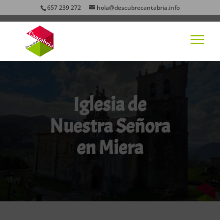
657 239 272
hola@descubrecantabria.info
Iglesia de
Nuestra Señora
en Miera