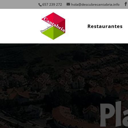
657 239 272
hola@descubrecantabria.info
Restaurantes
Pl