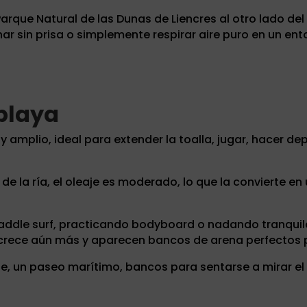
Parque Natural de las Dunas de Liencres al otro lado de
ar sin prisa o simplemente respirar aire puro en un en
playa
 amplio, ideal para extender la toalla, jugar, hacer d
e la ría, el oleaje es moderado, lo que la convierte en
paddle surf, practicando bodyboard o nadando tranqui
 crece aún más y aparecen bancos de arena perfectos p
, un paseo marítimo, bancos para sentarse a mirar el 