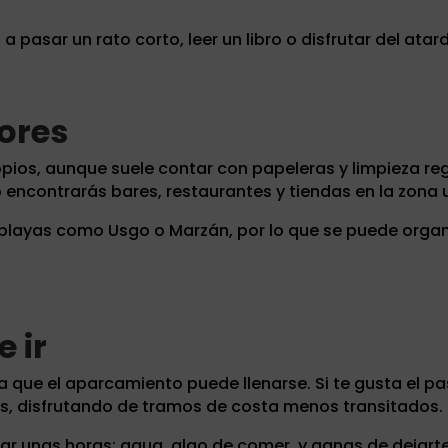
pasar un rato corto, leer un libro o disfrutar del atar
dores
opios, aunque suele contar con papeleras y limpieza re
 encontrarás bares, restaurantes y tiendas en la zona
playas como Usgo o Marzán, por lo que se puede orga
 ir
a que el aparcamiento puede llenarse. Si te gusta el pa
s, disfrutando de tramos de costa menos transitados.
sar unas horas: agua, algo de comer, y ganas de dejarte