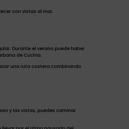
decer con vistas al mar.
gular. Durante el verano puede haber
 urbana de Cuchía.
nizar una ruta costera combinando
seo y las vistas, puedes caminar
 llevar por el ritmo pausado del