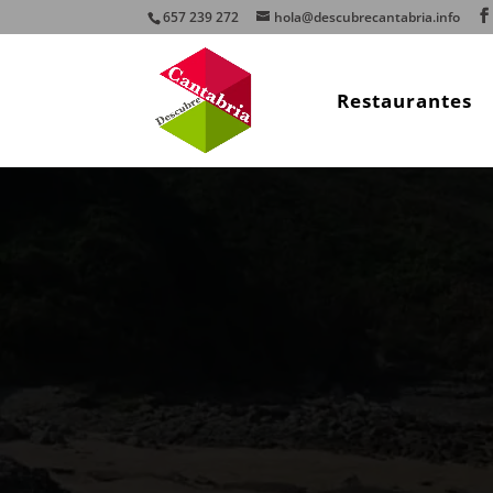
657 239 272
hola@descubrecantabria.info
Restaurantes