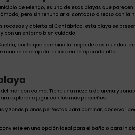
municipio de Miengo, es una de esas playas que parece
 cómodo, pero sin renunciar al contacto directo con la n
rocosas y abierta al Cantábrico, esta playa se pres
 y con un entorno bien cuidado.
Cuchía, por lo que combina lo mejor de dos mundos: a
e mantiene relajado incluso en temporada alta.
playa
ar del mar con calma. Tiene una mezcla de arena y zonas
 para explorar o jugar con los más pequeños.
as y zonas planas perfectas para caminar, observar p
la convierte en una opción ideal para el baño o para ini