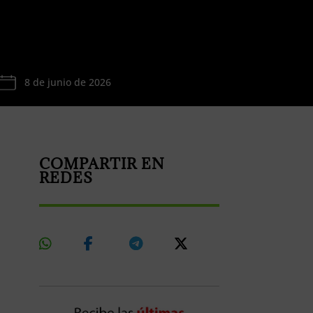
8 de junio de 2026
COMPARTIR EN
REDES
Share
Share
Share
Share
On
On
On
On
Whatsapp
Facebook
Telegram
X