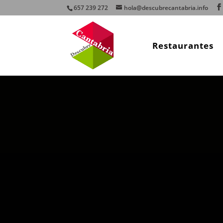
657 239 272
hola@descubrecantabria.info
Restaurantes