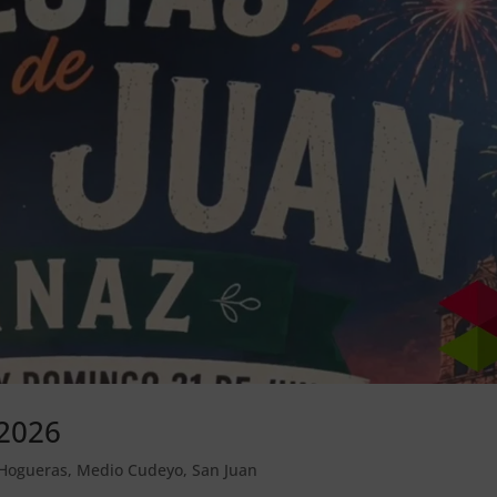
 2026
Hogueras
,
Medio Cudeyo
,
San Juan