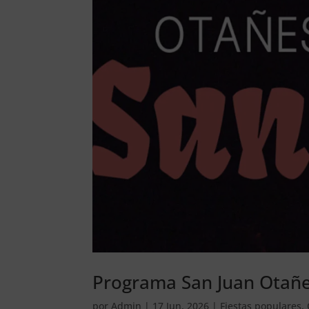
Programa San Juan Otañ
por
Admin
|
17 Jun, 2026
|
Fiestas populares
,