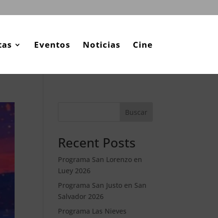
tas
Eventos
Noticias
Cine
Buscar
Recent Posts
Programa San Lorenzo en
Luey 2026
Programa San Justo en San
Salvador 2026
Programa Las Nieves